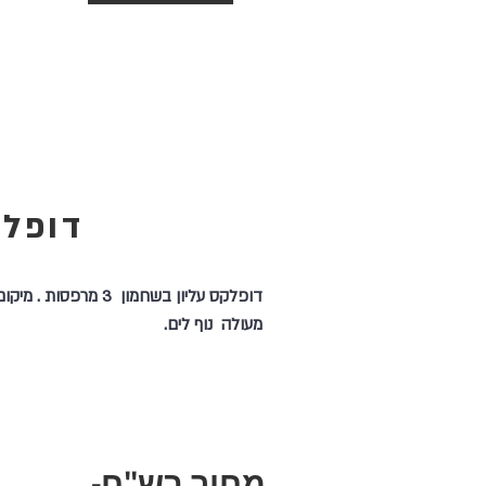
דופל
דופלקס עליון בשחמון 3 מרפסות . מיקו
מעולה נוף לים.
מחיר בש"ח-