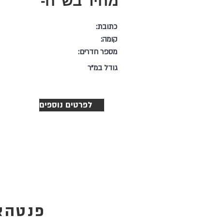
מחיר בש"ח-
כתובת:
קומה:
מספר חדרים:
גודל במ"ר
לפרטים נוספים
פנטהא